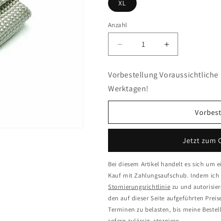
XL
a
a
l
u
Anzahl
e
f
r
s
V
E
P
p
e
r
r
r
Vorbestellung Voraussichtliche 
r
h
e
e
Werktagen!
r
ö
i
i
Vorbest
s
s
i
h
n
e
Jetzt zum 
g
d
e
i
Bei diesem Artikel handelt es sich um
Kauf mit Zahlungsaufschub. Indem ich 
r
e
Stornierungsrichtlinie
zu und autorisie
e
M
den auf dieser Seite aufgeführten Preis
d
e
Terminen zu belasten, bis meine Bestel
sofern zulässig, storniere.