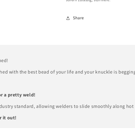
i
n
e
g
Share
M
e
e
f
n
ü
g
r
e
W
ned!
f
e
ed with the best bead of your life and your knuckle is begging
ü
l
r
d
or a pretty weld!
W
m
stry standard, allowing welders to slide smoothly along hot 
e
o
 it out!
l
n
d
g