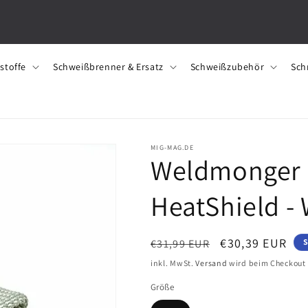
stoffe
Schweißbrenner & Ersatz
Schweißzubehör
Sch
MIG-MAG.DE
Weldmonger 
HeatShield -
N
V
€30,39 EUR
€31,99 EUR
S
o
e
inkl. MwSt.
Versand
wird beim Checkout
r
r
Größe
m
k