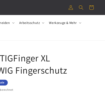
l
e
o
n
g
k
g
o
neiden
Arbeitsschutz
Werkzeuge & Mehr
e
r
n
b
TIGFinger XL
 WIG Fingerschutz
ale
 berechnet