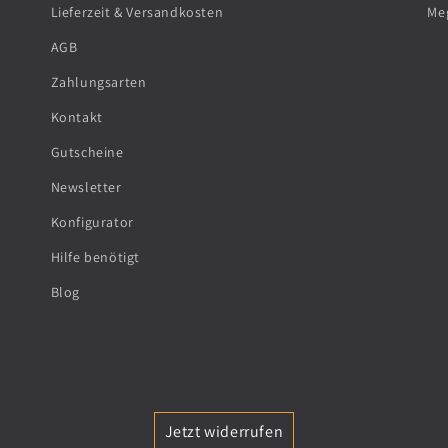
r
e
Lieferzeit & Versandkosten
Me
X
a
AGB
L
t
Zahlungsarten
H
S
Kontakt
e
h
Gutscheine
a
i
Newsletter
t
e
Konfigurator
S
l
Hilfe benötigt
h
d
Blog
i
-
e
W
l
I
d
G
-
F
Jetzt widerrufen