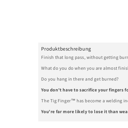
i
n
M
o
d
a
Produktbeschreibung
l
Finish that long pass, without getting bur
ö
What do you do when you are almost finish
f
f
Do you hang in there and get burned?
n
You don't have to sacrifice your fingers f
e
The Tig Finger™ has become a welding indu
n
You're far more likely to lose it than wear