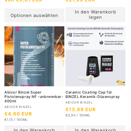
n
n
b
b
o
o
In den Warenkorb
i
i
r
r
Optionen auswählen
legen
e
e
m
m
t
t
a
a
e
e
l
l
r
r
e
e
:
:
r
r
P
P
r
r
e
e
i
i
s
s
Abicor Binzel Super
Ceramic Coating Cap für
Pistolenspray NF -unbrennbar-
BINZEL Keramik-Düsenspray
400ml
A
ABICOR BINZEL
A
ABICOR BINZEL
N
€13,99 EUR
n
N
€4,60 EUR
n
S
b
€3,50
/
100ML
o
T
P
S
b
€1,15
/
100ML
o
i
Ü
r
R
T
P
i
C
O
Ü
r
R
e
In den Warenkorb
m
In den Warenkorb
K
C
O