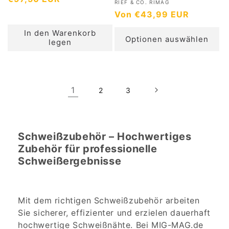
A
RIEF & CO. RIMAG
b
o
N
Von €43,99 EUR
n
i
r
b
o
e
In den Warenkorb
m
i
r
Optionen auswählen
legen
t
a
e
m
e
t
l
a
r
e
e
l
:
r
r
e
1
2
3
:
P
r
r
P
e
r
i
Schweißzubehör – Hochwertiges
e
s
Zubehör für professionelle
i
Schweißergebnisse
s
Mit dem richtigen Schweißzubehör arbeiten
Sie sicherer, effizienter und erzielen dauerhaft
hochwertige Schweißnähte. Bei MIG-MAG.de