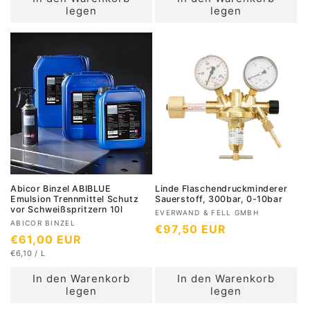
e
m
P
K
t
legen
legen
a
R
P
t
a
e
E
R
l
e
I
E
r
l
S
I
e
r
S
:
e
r
:
r
P
P
r
r
e
e
i
i
s
s
Abicor Binzel ABIBLUE
Linde Flaschendruckminderer
Emulsion Trennmittel Schutz
Sauerstoff, 300bar, 0-10bar
vor Schweißspritzern 10l
A
EVERWAND & FELL GMBH
A
ABICOR BINZEL
N
€97,50 EUR
n
N
€61,00 EUR
n
b
o
S
b
€6,10
/
L
o
i
r
T
P
i
Ü
r
R
e
In den Warenkorb
m
In den Warenkorb
C
O
e
m
K
t
legen
legen
a
P
t
a
e
R