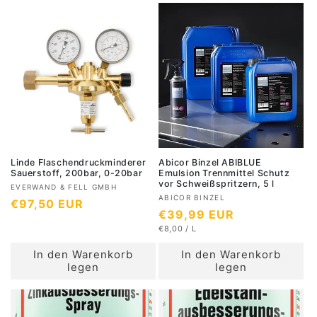
l
e
E
r
l
I
e
r
S
:
e
r
:
r
P
P
r
r
e
e
i
i
s
s
Linde Flaschendruckminderer
Abicor Binzel ABIBLUE
Sauerstoff, 200bar, 0-20bar
Emulsion Trennmittel Schutz
vor Schweißspritzern, 5 l
A
EVERWAND & FELL GMBH
A
ABICOR BINZEL
N
€97,50 EUR
n
N
€39,99 EUR
n
b
o
S
b
€8,00
/
L
o
i
r
T
P
i
Ü
r
R
e
m
In den Warenkorb
In den Warenkorb
C
O
e
m
t
K
legen
legen
a
P
t
e
a
R
l
e
E
r
l
I
e
r
S
:
e