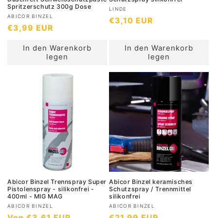
Spritzerschutz 300g Dose
A
LINDE
A
ABICOR BINZEL
N
€3,10 EUR
n
N
€3,99 EUR
n
b
o
b
o
i
r
In den Warenkorb
In den Warenkorb
i
r
e
m
legen
legen
e
m
t
a
t
a
e
l
e
r
l
e
r
:
e
r
:
r
P
P
r
r
e
e
i
i
s
s
Abicor Binzel Trennspray Super
Abicor Binzel keramisches
Pistolenspray - silikonfrei -
Schutzspray / Trennmittel
400ml - MIG MAG
silikonfrei
A
A
ABICOR BINZEL
ABICOR BINZEL
N
Von €3,61 EUR
N
€21,99 EUR