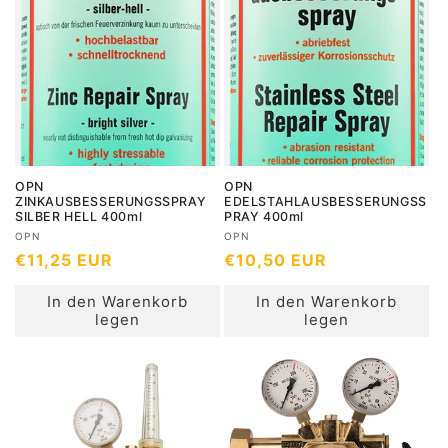
r
:
r
P
P
r
r
e
e
i
i
s
s
OPN
OPN
ZINKAUSBESSERUNGSSPRAY
EDELSTAHLAUSBESSERUNGSS
SILBER HELL 400ml
PRAY 400ml
A
A
OPN
OPN
N
€11,25 EUR
N
€10,50 EUR
n
n
b
b
o
o
In den Warenkorb
In den Warenkorb
i
i
r
r
legen
legen
e
e
m
m
t
t
a
a
e
e
l
l
r
r
e
e
:
:
r
r