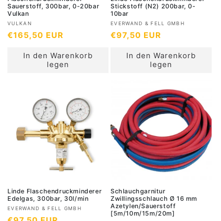
Sauerstoff, 300bar, 0-20bar
Stickstoff (N2) 200bar, 0-
Vulkan
10bar
A
A
VULKAN
EVERWAND & FELL GMBH
N
€165,50 EUR
N
€97,50 EUR
n
n
b
b
o
o
In den Warenkorb
In den Warenkorb
i
i
r
r
legen
legen
e
e
m
m
t
t
a
a
e
e
l
l
r
r
e
e
:
:
r
r
P
P
r
r
e
e
i
i
s
s
Linde Flaschendruckminderer
Schlauchgarnitur
Edelgas, 300bar, 30l/min
Zwillingsschlauch Ø 16 mm
Azetylen/Sauerstoff
A
EVERWAND & FELL GMBH
[5m/10m/15m/20m]
N
€97,50 EUR
n