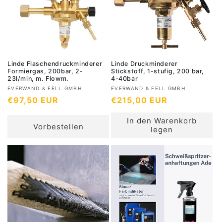
P
P
r
r
e
e
i
i
s
s
Linde Flaschendruckminderer
Linde Druckminderer
Formiergas, 200bar, 2-
Stickstoff, 1-stufig, 200 bar,
23l/min, m. Flowm.
4-40bar
A
A
EVERWAND & FELL GMBH
EVERWAND & FELL GMBH
N
€97,50 EUR
N
€215,00 EUR
n
n
b
b
o
o
In den Warenkorb
i
i
r
r
Vorbestellen
legen
e
e
m
m
t
t
a
a
e
e
l
l
r
r
e
e
:
:
r
r
P
P
r
r
e
e