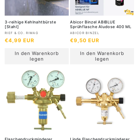
i
i
s
s
3-reihige Kehlnahtbürste
Abicor Binzel ABIBLUE
[Stahl]
Sprühflasche Aludose 400 ML
A
A
RIEF & CO. RIMAG
ABICOR BINZEL
N
€4,99 EUR
N
€9,50 EUR
n
n
b
b
o
o
In den Warenkorb
In den Warenkorb
i
i
r
r
legen
legen
e
e
m
m
t
t
a
a
e
e
l
l
r
r
e
e
:
:
r
r
P
P
r
r
e
e
i
i
s
s
Flaschendruckminderer
Linde Flaschendruckminderer