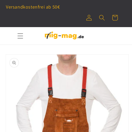
Direkt
n
r
zum
Versandkostenfrei ab 50€
l
e
Inhalt
o
n
g
k
g
o
e
r
n
b
Zu
Produkti
nformati
onen
springen