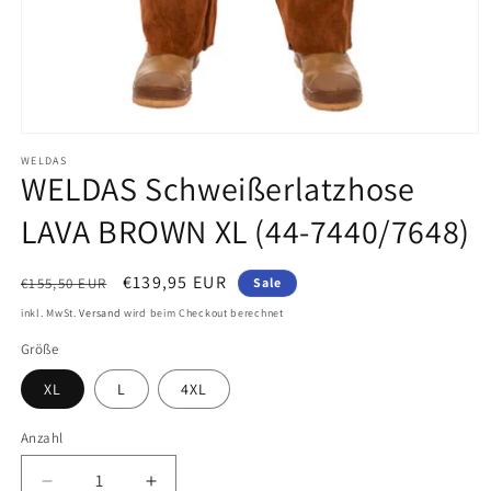
M
WELDAS
e
WELDAS Schweißerlatzhose
d
LAVA BROWN XL (44-7440/7648)
i
e
N
V
€139,95 EUR
€155,50 EUR
Sale
n
o
e
inkl. MwSt.
Versand
wird beim Checkout berechnet
1
r
r
Größe
i
m
k
a
a
XL
L
4XL
n
l
u
M
e
Anzahl
f
o
r
s
d