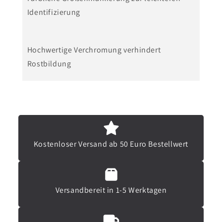
e
D
Identifizierung
f
o
ü
p
Hochwertige Verchromung verhindert
r
p
Rostbildung
D
e
o
l
p
m
p
a
e
u
Kostenloser Versand ab 50 Euro Bestellwert
l
l
m
s
a
c
Versandbereit in 1-5 Werktagen
u
h
l
l