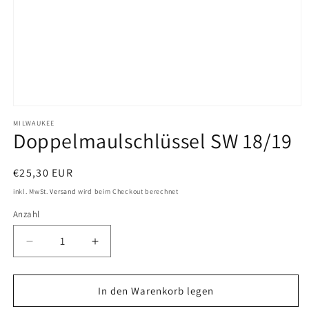
M
MILWAUKEE
e
Doppelmaulschlüssel SW 18/19
d
i
N
€25,30 EUR
o
e
inkl. MwSt.
Versand
wird beim Checkout berechnet
r
n
Anzahl
m
1
a
i
V
E
l
n
e
e
r
M
r
In den Warenkorb legen
r
h
P
o