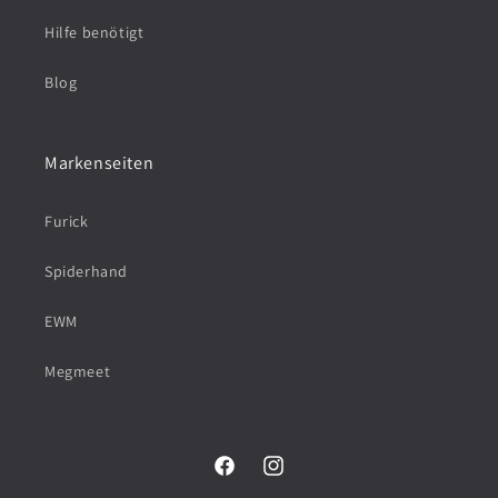
Hilfe benötigt
Blog
Markenseiten
Furick
Spiderhand
EWM
Megmeet
F
I