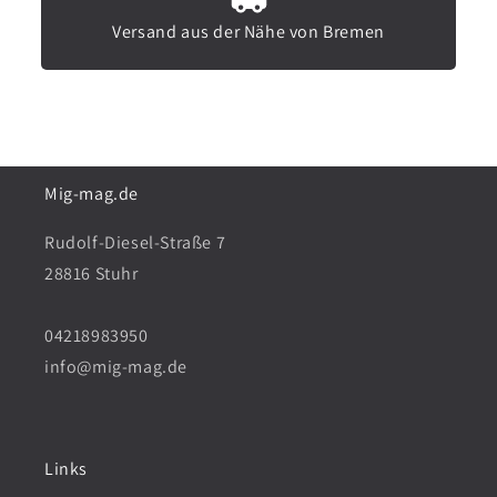
s
ü
Versand aus der Nähe von Bremen
c
s
h
s
l
e
ü
l
s
S
Mig-mag.de
s
W
Rudolf-Diesel-Straße 7
e
1
28816 Stuhr
l
8
S
/
04218983950
info@mig-mag.de
W
1
1
9
8
Links
/